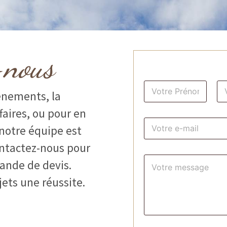
-nous
N
énements, la
o
m
Prénom
N
faires, ou pour en
*
E
 notre équipe est
-
m
ntactez-nous pour
a
C
i
ande de devis.
o
l
m
*
ets une réussite.
m
e
n
t
a