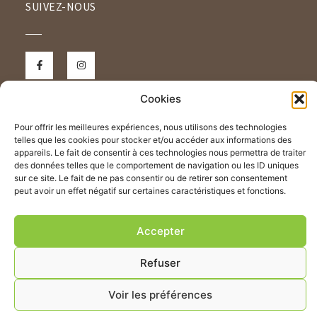
SUIVEZ-NOUS
Cookies
NOUS CONTACTER
Pour offrir les meilleures expériences, nous utilisons des technologies
telles que les cookies pour stocker et/ou accéder aux informations des
appareils. Le fait de consentir à ces technologies nous permettra de traiter
des données telles que le comportement de navigation ou les ID uniques
Rue de Lille
sur ce site. Le fait de ne pas consentir ou de retirer son consentement
peut avoir un effet négatif sur certaines caractéristiques et fonctions.
59554 NEUVILLE SAINT REMY
03 27 81 29 73
nous contacter
Accepter
Refuser
Voir les préférences